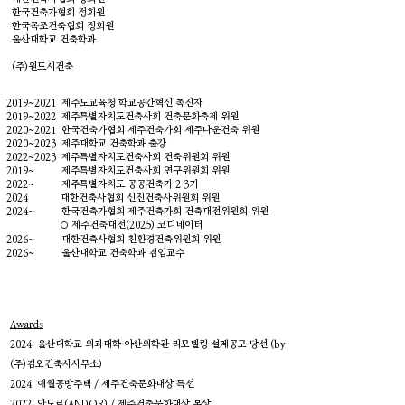
한국건축가협회 정회원
한국목조건축협회 정회원
울산대학교 건축학과
(주)원도시건축
​2019~2021 제주도교육청 학교공간혁신 촉진자
2019~2022 제주특별자치도건축사회 건축문화축제 위원
2020~2021 한국건축가협회 제주건축가회 제주다운건축 위원
2020~2023 제주대학교 건축학과 출강
2022~2023 제주특별자치도건축사회 건축위원회 위원
2019~ 제주특별자치도건축사회 ​연구위원회 위원
2022~ 제주특별자치도 공공건축가 2·3기
2024 대한건축사협회 신진건축사위원회 위원
2024~ 한국건축가협회 제주건축가회 건축대전위원회 위원
제주건축대전(2025) 코디네이터
○
2026~ 대한건축사협회 친환경건축위원회 위원
2026~ 울산대학교 건축학과 겸임교수
Awards
2024 울산대학교 의과대학 아산의학관 리모델링 설계공모 당선
​ (by
(주)김오건축사사무소)
2024 애월공방주택 / 제주건축문화대상 특선
2022 안도르(ANDOR) / 제주건축문화대상 본상