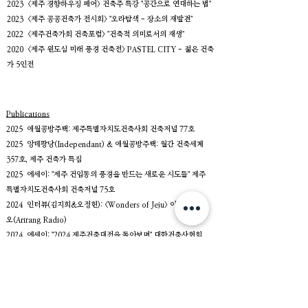
2023 <제주 경향하우징 페어> 건축주 특강 "공간으로 연대하는 법"
2023 <제주 공공건축가 전시회> "오라탐색 - 장소의 재발견"
2022 <제주건축가회 건축포럼> "건축적 의미로서의 재생"
2020 <제주 원도심 미래 풍경 건축전> PASTEL CITY - 젊은 건축
가 5인전
Publications
2025 애월공방주택: 제주특별자치도건축사회 건축저널 77호
2025
앙데팡당(Independant) & 애월공방주택: 월간 건축세계
357호, 제주 건축가 특집
2025 에세이: "제주 건입동의 풍경을 만드는 새로운 시도들" 제주
특별자치도건축사회 건축저널 75호
2024 인터뷰(김지희&오정헌): <Wonders of Jeju> 아리랑 라디
오(Arirang Radio)
2024 에세이: "2024 제주건축대전을 돌아보며" 대한건축사협회
건축사신문
(Ancnews)
2024 인터뷰(김지희&오정헌): "기억이 의미를 지닐 때, 공간은
장소로 변하죠." 맹그로브(Mangrove) 웹진
2024 인터뷰: "집은 장소로서 의미를 갖는다." - 미디어제주 기획