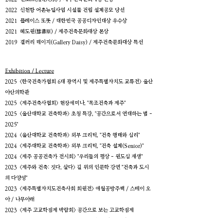
2022 신천항 어촌뉴딜사업 시설물 건립 설계공모 당선
2021 플레이스 또똣 / 대한민국 공공디자인대상 우수상
2021 혜도원(彗濤原) / 제주건축문화대상 본상
2019 갤러리 데이지(
Gallery Daisy) /
제주건축문화대상 특선
​Exhibition / Lecture
2025 <한국건축가협회 6대 광역시 및 제주특별자치도 교류전> 울산
아산의학관
2025 <제주건축사협회> 현장세미나, "목조건축과 제주"
2025 <울산대학교 건축학과> 초청 특강, "공간으로서 연대하는 법 -
2025"
2024 <울산대학교 건축학과> 외부 크리틱, "건축 행태와 심리"
2024 <제주대학교 건축학과> 외부 크리틱, "건축 설계(Senior)"
2024 <제주 공공건축가 전시회> "우리들의 평상 - 원도심 재생"
2023 <제주와 건축: 짓다, 살다> 길 위의 인문학 강연 "건축과 도시
의 다양성"
2023 <제주특별자치도건축사회 회원전> 애월공방주택 / 스테이 오
아 / 나무아래
2023 <제주 고교학점제 박람회> 공간으로 보는 고교학점제